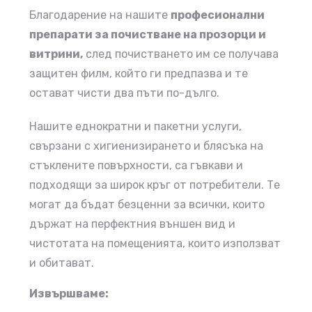
Благодарение на нашите
професионални
препарати за почистване на прозорци и
витрини,
след почистването им се получава
защитен филм, който ги предпазва и те
остават чисти два пъти по-дълго.
Нашите еднократни и пакетни услуги,
свързани с хигиенизирането и блясъка на
стъклените повърхности, са гъвкави и
подходящи за широк кръг от потребители. Те
могат да бъдат безценни за всички, които
държат на перфектния външен вид и
чистотата на помещенията, които използват
и обитават.
Извършваме: