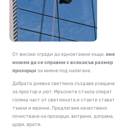
От високи сгради до едноетажни къщи,
ние
можем да се справим с всякакъв размер
прозорци
за миене под налягане.
Добрата дневна светлина създава усещане
за простор и уют. Мръсните стъкла спират
голяма част от светлината и стаите стават
тъмни и мрачни. Предлагаме качествено
почистване на прозорци, витрини, дограма,
щори, врати.