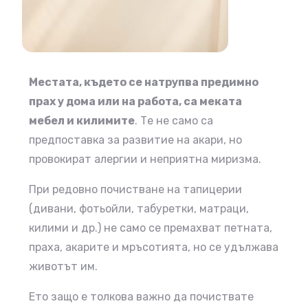
Местата, където се натрупва предимно
прах у дома или на работа, са меката
мебел и килимите
. Те не само са
предпоставка за развитие на акари, но
провокират алергии и неприятна миризма.
При редовно почистване на тапицерии
(дивани, фотьойли, табуретки, матраци,
килими и др.) не само се премахват петната,
праха, акарите и мръсотията, но се удължава
животът им.
Ето защо е толкова важно да почиствате