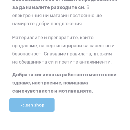
за да намалите
разходите си
.
В
електронния ни магазин постоянно ще
намирате добри
предложения.
Материалите и препаратите, които
продаваме, са сертифицирани за качество и
безопасност. Спазваме правилата, държим
на обещанията си и поетите ангажименти.
Добрата хигиена на работното място носи
здраве, настроение, повишава
самочувствието и мотивацията.
i-clean shop
i-clean